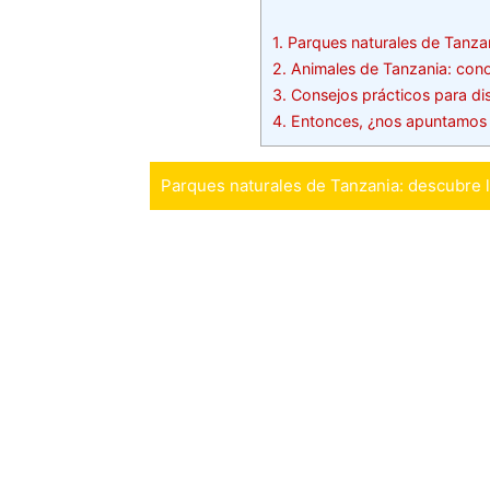
1.
Parques naturales de Tanzan
2.
Animales de Tanzania: conoc
3.
Consejos prácticos para dis
4.
Entonces, ¿nos apuntamos a
Parques naturales de Tanzania: descubre l