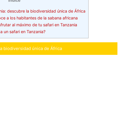
Índice
ia: descubre la biodiversidad única de África
e a los habitantes de la sabana africana
frutar al máximo de tu safari en Tanzania
 un safari en Tanzania?
a biodiversidad única de África