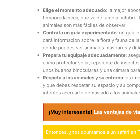
Elige el momento adecuado
: la mejor époc
temporada seca, que va de junio a octubre.
animales son más fáciles de observar.
Contrata un guía experimentado
: un guía 
dará información sobre la flora y fauna de l
donde puedes ver animales más raros y difíc
Prepara tu equipaje adecuadamente
: aseg
como protector solar, repelente de insecto
unos buenos binoculares y una cámara para
Respeta a los animales y su entorno
: es im
y que debes respetar su espacio y su compor
intentes acercarte demasiado a los animale
¡Muy interesante!
Las ventajas de vi
Entonces, ¿nos apuntamos a un safari en 