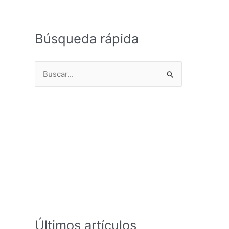
Búsqueda rápida
B
u
s
c
a
r
p
o
r
:
Últimos artículos