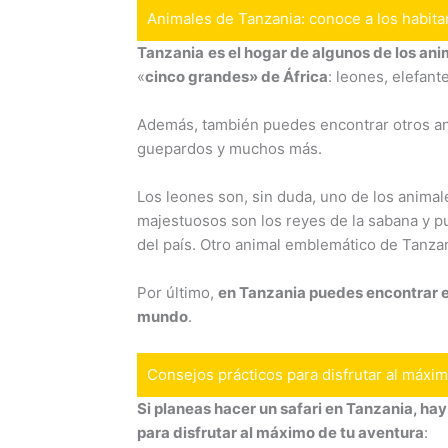
Animales de Tanzania: conoce a los habita
Tanzania
es el hogar de algunos de los a
«
cinco grandes» de África
: leones, elefant
Además, también puedes encontrar otros ani
guepardos y muchos más.
Los leones son, sin duda, uno de los anima
majestuosos son los reyes de la sabana y p
del país. Otro animal emblemático de Tanzani
Por último,
en Tanzania puedes encontrar el
mundo
.
Consejos prácticos para disfrutar al máxim
Si planeas hacer un safari en Tanzania, ha
para disfrutar al máximo de tu aventura
: