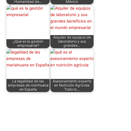
Humanidad de…
México
k
Alquiler de equipos de
¿Qué es la gestión
laboratorio y sus
empresarial?
grandes…
La legalidad de las
Asesoramiento experto
empresas de marihuana
en Nutrición Agrícola:
en España
Todo lo…