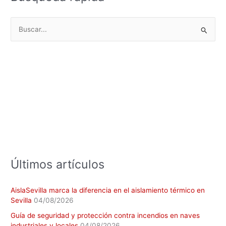
B
u
s
c
a
r
p
o
r
:
Últimos artículos
AislaSevilla marca la diferencia en el aislamiento térmico en
Sevilla
04/08/2026
Guía de seguridad y protección contra incendios en naves
industriales y locales
04/08/2026