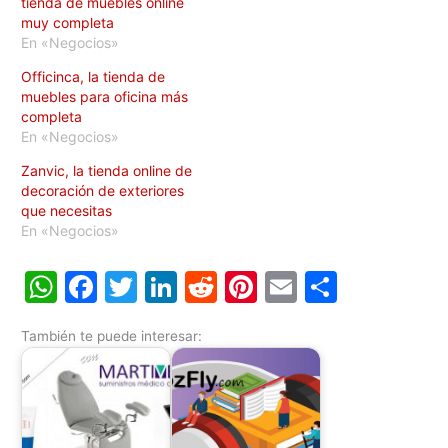
tienda de muebles online
muy completa
En «Negocios»
Officinca, la tienda de
muebles para oficina más
completa
En «Negocios»
Zanvic, la tienda online de
decoración de exteriores
que necesitas
En «Negocios»
W
F
T
Li
R
Pi
E
C
h
a
w
n
e
nt
m
o
También te puede interesar:
at
c
itt
k
d
er
ai
m
s
e
er
e
di
e
l
p
A
b
dI
t
st
ar
p
o
n
tir