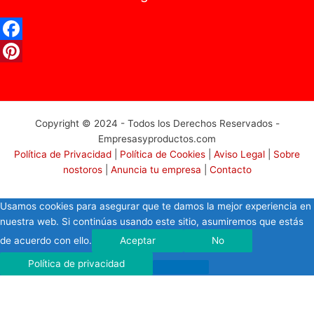
F
a
P
c
i
e
n
Copyright © 2024 - Todos los Derechos Reservados -
Empresasyproductos.com
b
t
Política de Privacidad
|
Política de Cookies
|
Aviso Legal
|
Sobre
o
e
nostoros
|
Anuncia tu empresa
|
Contacto
o
r
Usamos cookies para asegurar que te damos la mejor experiencia en
k
e
nuestra web. Si continúas usando este sitio, asumiremos que estás
s
de acuerdo con ello.
Aceptar
No
t
Política de privacidad