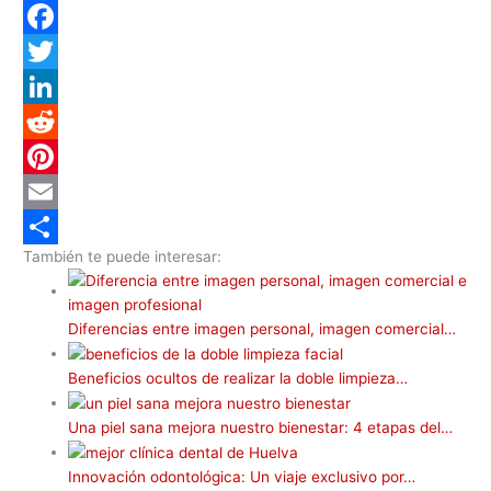
W
h
F
a
a
T
t
c
w
L
s
e
i
i
R
A
b
t
n
e
P
p
o
t
k
d
i
E
También te puede interesar:
p
o
e
e
d
n
m
C
k
r
d
i
t
a
o
Diferencias entre imagen personal, imagen comercial…
I
t
e
i
m
n
r
l
p
Beneficios ocultos de realizar la doble limpieza…
e
a
Una piel sana mejora nuestro bienestar: 4 etapas del…
s
r
t
t
Innovación odontológica: Un viaje exclusivo por…