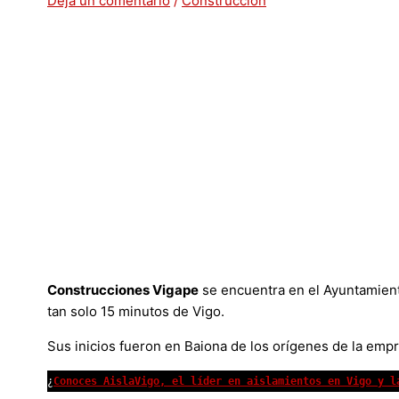
Deja un comentario
/
Construcción
Construcciones Vigape
se encuentra en el Ayuntamien
tan solo 15 minutos de Vigo.
Sus inicios fueron en Baiona de los orígenes de la em
¿
Conoces AislaVigo, el líder en aislamientos en Vigo y l