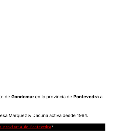
to de
Gondomar
en la provincia de
Pontevedra
a
presa Marquez & Dacuña activa desde 1984.
a provincia de Pontevedra
?