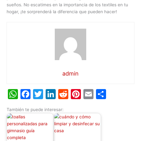
sueños. No escatimes en la importancia de los textiles en tu
hogar, ¡te sorprenderá la diferencia que pueden hacer!
admin
W
F
T
Li
R
Pi
E
C
h
a
w
n
e
nt
m
o
También te puede interesar:
at
c
itt
k
d
er
ai
m
s
e
er
e
di
e
l
p
A
b
dI
t
st
ar