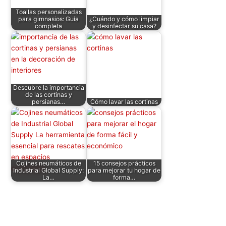
p
o
n
tir
Toallas personalizadas
p
o
para gimnasios: Guía
¿Cuándo y cómo limpiar
completa
y desinfectar su casa?
k
Descubre la importancia
de las cortinas y
persianas…
Cómo lavar las cortinas
Cojines neumáticos de
15 consejos prácticos
Industrial Global Supply:
para mejorar tu hogar de
La…
forma…