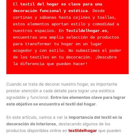
El
 textil del hogar es clave para una 
decoración funcional y estética
. Desde 
cortinas y sábanas hasta cojines y toallas, 
estos elementos aportan estilo y comodidad a 
nuestros espacios. En 
Textildelhogar.es,
encuentras una amplia selección de productos 
para transformar tu hogar en un lugar 
acogedor y con estilo. No subestimes el poder 
de los textiles en tu decoración. ¡Descubre 
la diferencia que pueden hacer!
Cuando se trata de decorar nuestro hogar, es importante
prestar atención a cada detalle para lograr una estética
agradable y funcional.
Entre los elementos clave para lograr
este objetivo se encuentra el textil del hogar
.
En este artículo, vamos a ver la
importancia del textil en la
decoración de interiores
, destacando algunos de los
productos disponibles online en
textildelhogar
que pueden