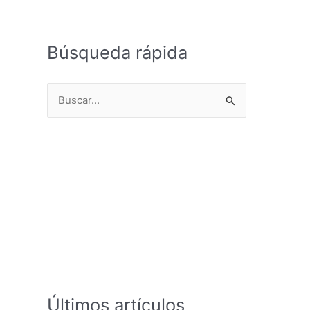
Búsqueda rápida
B
u
s
c
a
r
p
o
r
:
Últimos artículos