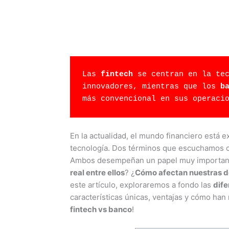
Las 
fintech
 se centran en la tec
innovadores, mientras que los 
b
más convencional en sus operaci
En la actualidad, el mundo financiero está 
tecnología. Dos términos que escuchamos c
Ambos desempeñan un papel muy importante 
real entre ellos
? ¿
Cómo afectan nuestras de
este artículo, exploraremos a fondo las
dife
características únicas, ventajas y cómo han 
fintech vs banco
!