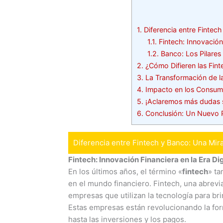
1.
Diferencia entre Fintec
1.1.
Fintech: Innovación 
1.2.
Banco: Los Pilares 
2.
¿Cómo Difieren las Fint
3.
La Transformación de la
4.
Impacto en los Consumid
5.
¡Aclaremos más dudas so
6.
Conclusión: Un Nuevo P
Diferencia entre Fintech y Banco: Una Mir
Fintech: Innovación Financiera en la Era Dig
En los últimos años, el término «
fintech
» t
en el mundo financiero. Fintech, una abrevi
empresas que utilizan la tecnología para bri
Estas empresas están revolucionando la fo
hasta las inversiones y los pagos.