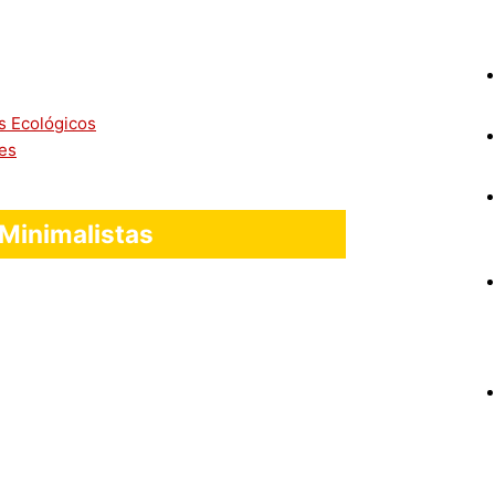
es Ecológicos
res
 Minimalistas