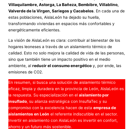
Villaquilambre, Astorga, La Bañeza, Bembibre, Villablino,
Valverde de la Virgen, Sariegos y Cacabelos
. En cada una de
estas poblaciones, AislaLeón ha dejado su huella,
transformando viviendas en espacios más confortables y
energéticamente eficientes.
La visión de AislaLeón es clara: contribuir al bienestar de los
hogares leoneses a través de un aislamiento térmico de
calidad. Esto no solo mejora la calidad de vida de las personas,
sino que también tiene un impacto positivo en el medio
ambiente, al
reducir el consumo energético
y, por ende, las
emisiones de CO2.
En resumen, si busca una solución de aislamiento térmico
eficaz, limpia y duradera en la provincia de León, AislaLeón es
la respuesta. Su especialización en el
aislamiento por
insuflado
, su alianza estratégica con InsuflaTec y su
compromiso con la excelencia hacen de esta
empresa de
aislamientos en León
el referente indiscutible en el sector.
Invertir en aislamiento con AislaLeón es invertir en confort,
ahorro y un futuro más sostenible.