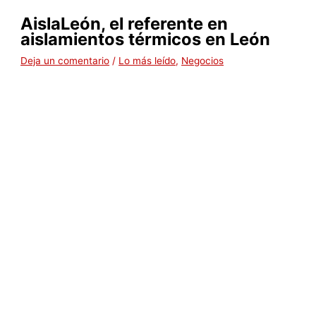
AislaLeón, el referente en
aislamientos térmicos en León
Deja un comentario
/
Lo más leído
,
Negocios